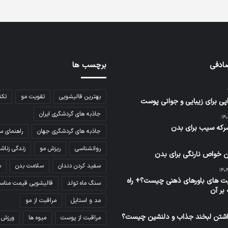
ادفی
برچسب ها
بهترین قالیشویی
تقویت مو
تکن
اپی برای زیبایی و جوانی پوست
جاذبه های گردشگری ایران
که سیب برای بدن
جاذبه های گردشگری جهان
راهنمای س
روانشناسی
ریزش مو
زندگی زناش
 خواص نارنگی برای بدن
سفید کردن دندان
سلامت بدن
س
 های باورهای ذهنی چیست؟+ راه
سنگ ماه تولد
قالیشویی قیمت مناس
 بر آن
مد و استایل
مراقبت از مو
داشتن لبخند جذاب و دلنشین چیست؟
مراقبت از پوست
میوه ها
ورزش