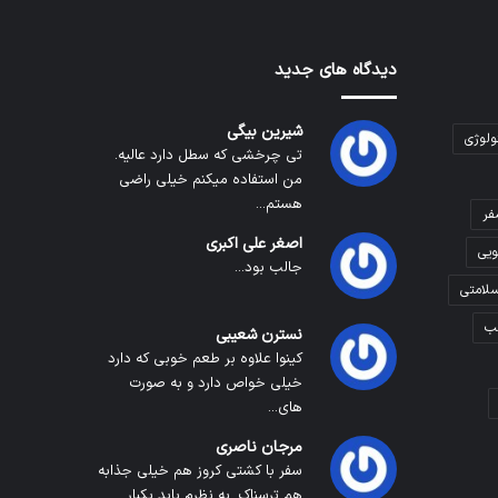
دیدگاه های جدید
شیرین بیگی
ولوژی
تی چرخشی که سطل دارد عالیه.
من استفاده میکنم خیلی راضی
هستم...
فر
اصغر علی اکبری
ویی
جالب بود...
لامتی
ب
نسترن شعیبی
کینوا علاوه بر طعم خوبی که دارد
خیلی خواص دارد و به صورت
های...
مرجان ناصری
سفر با کشتی کروز هم خیلی جذابه
هم ترسناک. به نظرم باید یکبار...