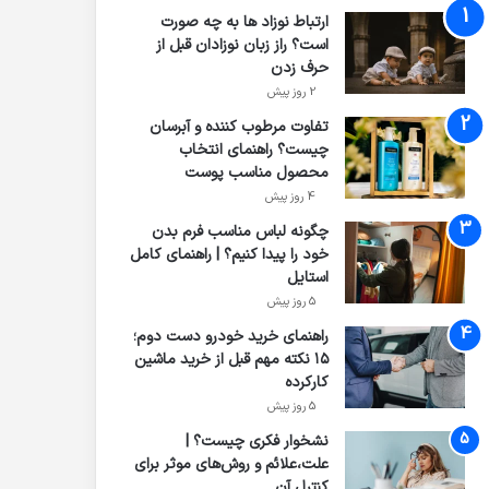
ارتباط نوزاد ها به چه صورت
است؟ راز زبان نوزادان قبل از
حرف زدن
2 روز پیش
تفاوت مرطوب کننده و آبرسان
چیست؟ راهنمای انتخاب
محصول مناسب پوست
4 روز پیش
چگونه لباس مناسب فرم بدن
خود را پیدا کنیم؟ | راهنمای کامل
استایل
5 روز پیش
راهنمای خرید خودرو دست دوم؛
۱۵ نکته مهم قبل از خرید ماشین
کارکرده
5 روز پیش
نشخوار فکری چیست؟ |
علت،علائم و روش‌های موثر برای
کنترل آن