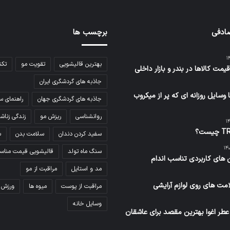
ادفی
برچسب ها
بهترین قالیشویی
تقویت مو
تکن
یمت کالاها در بندر و بازار داخلی
جاذبه های گردشگری ایران
 وسایل روزانه ای که پر از میکروب
جاذبه های گردشگری جهان
راهنمای س
روانشناسی
ریزش مو
زندگی زناش
سفید کردن دندان
سلامت بدن
س
سنگ ماه تولد
قالیشویی قیمت مناس
 های کاربردی تناسب اندام
مد و استایل
مراقبت از مو
مت های روی لوازم آرایشی
مراقبت از پوست
میوه ها
ورزش
وسایل خانه
عطر اغوا بهترین مقصد برای عاشقان