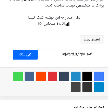
پزشک یا متخصص پوست مراجعه کنید.
برای امتیاز به این نوشته کلیک کنید!
[کل:
1
میانگین:
5
]
پاکسازی پوست
کپی لینک
فیس بوک
X
لینکدین
‫تامبلر
‫پین‌ترست
‫رددیت
‫VKontakte
واتس آپ
تلگرام
اشتراک گذاری از طریق ایمیل
چاپ
نوشته های مشابه