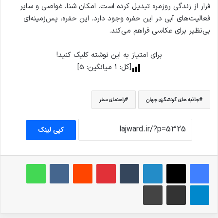
فرار از زندگی روزمره تبدیل کرده است. امکان شنا، غواصی و سایر
فعالیت‌های آبی در این حفره وجود دارد. این حفره، پس‌زمینه‌ای
بی‌نظیر برای عکاسی فراهم می‌کند.
برای امتیاز به این نوشته کلیک کنید!
[کل:
1
میانگین:
5
]
جاذبه های گردشگری جهان
راهنمای سفر
کپی لینک
فیس بوک
X
لینکدین
‫تامبلر
‫پین‌ترست
‫رددیت
‫VKontakte
واتس آپ
تلگرام
اشتراک گذاری از طریق ایمیل
چاپ