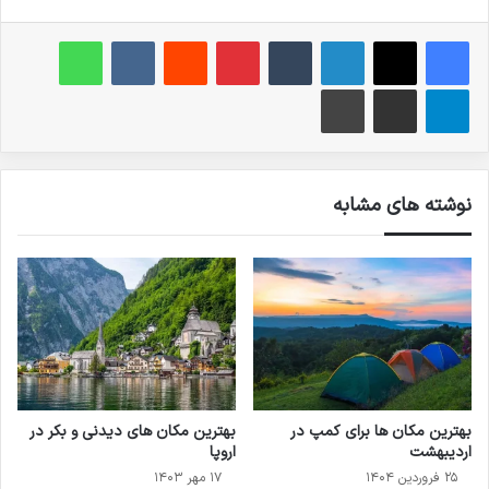
فیس بوک
X
لینکدین
‫تامبلر
‫پین‌ترست
‫رددیت
‫VKontakte
واتس آپ
تلگرام
اشتراک گذاری از طریق ایمیل
چاپ
نوشته های مشابه
بهترین مکان ها برای کمپ در
بهترین مکان های دیدنی و بکر در
اردیبهشت
اروپا
۲۵ فروردین ۱۴۰۴
۱۷ مهر ۱۴۰۳