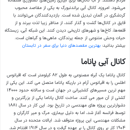
مردم داشتند. از آب کانال‌ها برای آبیاری زمین‌های کشاورزی استفاده
می‌شود. امروزه، کانال آبی براندنبورگ به یکی از مقاصد محبوب
گردشگری در آلمان تبدیل شده است. بازدیدکنندگان می‌توانند با
قایق در کانال‌ها گشت و گذار کنند، از مناظر زیبا لذت ببرند و از
قلعه‌ها، کاخ‌ها و شهرهای تاریخی دیدن کنند. این شبکه آبی، زیستگاه
حیات وحش متنوعی از جمله پرندگان، ماهی‌ها و گیاهان است.
بیشتر بدانید:
بهترین مقصدهای دنیا برای سفر در تابستان
کانال آبی پاناما
کانال پاناما یک آبراه مصنوعی به طول 82 کیلومتر است که اقیانوس
اطلس را به اقیانوس آرام در باریکه پاناما متصل می کند. این یکی از
مهم ترین مسیرهای کشتیرانی در جهان است و سالانه حدود 14000
کشتی از آن عبور می کنند. ساخت کانال پاناما یکی از بزرگترین و
دشوارترین پروژه های مهندسی در تاریخ بود. این کار در سال 1881
توسط فرانسه آغاز شد، اما به دلیل بیماری، مرگ و میر کارگران و
مشکلات مهندسی، این پروژه متوقف شد. ایالات متحده در سال
1904 کار بر روی کانال را بر عهده گرفت و در سال 1914 افتتاح شد.