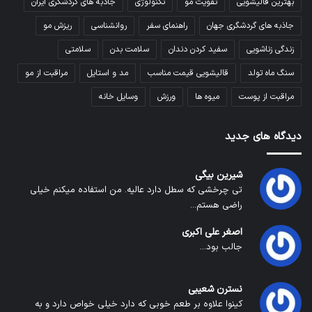
بهترین قالیشویی
تقویت مو
تکنولوژی
جاذبه های گردشگری ایران
جاذبه های گردشگری جهان
راهنمای سفر
روانشناسی
ریزش مو
زندگی زناشویی
سفید کردن دندان
سلامت بدن
سلامتی
سنگ ماه تولد
قالیشویی قیمت مناسب
مد و استایل
مراقبت از مو
مراقبت از پوست
میوه ها
ورزش
وسایل خانه
دیدگاه های جدید
شیرین بیگی
تی چرخشی که سطل دارد عالیه. من استفاده میکنم خیلی
راضی هستم...
اصغر علی اکبری
جالب بود...
نسترن شعیبی
کینوا علاوه بر طعم خوبی که دارد خیلی خواص دارد و به