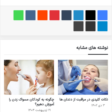
فیس بوک
X
لینکدین
‫تامبلر
‫پین‌ترست
‫رددیت
‫VKontakte
واتس آپ
تلگرام
اشتراک گذاری از طریق ایمیل
چاپ
نوشته های مشابه
نکات کلیدی در مراقبت از دندان ها
چگونه به کودکان مسواک زدن را
آموزش دهیم؟
۳ دی ۱۴۰۲
۲۱ اردیبهشت ۱۴۰۴