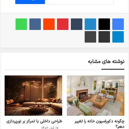
فیس بوک
X
لینکدین
‫تامبلر
‫پین‌ترست
‫رددیت
‫VKontakte
واتس آپ
تلگرام
اشتراک گذاری از طریق ایمیل
چاپ
نوشته های مشابه
چگونه دکوراسیون خانه را تغییر
طراحی داخلی با تمرکز بر نورپردازی
دهم؟
۱۷ آبان ۱۴۰۲