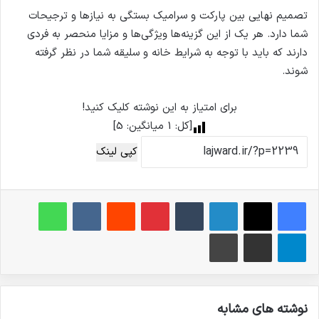
تصمیم نهایی بین پارکت و سرامیک بستگی به نیازها و ترجیحات
شما دارد. هر یک از این گزینه‌ها ویژگی‌ها و مزایا منحصر به فردی
دارند که باید با توجه به شرایط خانه و سلیقه شما در نظر گرفته
شوند.
برای امتیاز به این نوشته کلیک کنید!
[کل:
1
میانگین:
5
]
کپی لینک
فیس بوک
X
لینکدین
‫تامبلر
‫پین‌ترست
‫رددیت
‫VKontakte
واتس آپ
تلگرام
اشتراک گذاری از طریق ایمیل
چاپ
نوشته های مشابه