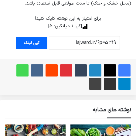
(محل خشک و خنک) تا مدت طولانی قابل استفاده باشد.
برای امتیاز به این نوشته کلیک کنید!
[کل:
1
میانگین:
5
]
کپی لینک
فیس بوک
X
لینکدین
‫تامبلر
‫پین‌ترست
‫رددیت
‫VKontakte
واتس آپ
تلگرام
اشتراک گذاری از طریق ایمیل
چاپ
نوشته های مشابه