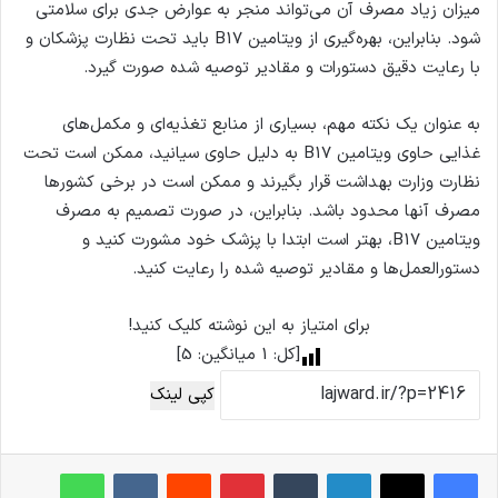
میزان زیاد مصرف آن می‌تواند منجر به عوارض جدی برای سلامتی
شود. بنابراین، بهره‌گیری از ویتامین B17 باید تحت نظارت پزشکان و
با رعایت دقیق دستورات و مقادیر توصیه شده صورت گیرد.
به عنوان یک نکته مهم، بسیاری از منابع تغذیه‌ای و مکمل‌های
غذایی حاوی ویتامین B17 به دلیل حاوی سیانید، ممکن است تحت
نظارت وزارت بهداشت قرار بگیرند و ممکن است در برخی کشورها
مصرف آنها محدود باشد. بنابراین، در صورت تصمیم به مصرف
ویتامین B17، بهتر است ابتدا با پزشک خود مشورت کنید و
دستورالعمل‌ها و مقادیر توصیه شده را رعایت کنید.
برای امتیاز به این نوشته کلیک کنید!
[کل:
1
میانگین:
5
]
کپی لینک
فیس بوک
X
لینکدین
‫تامبلر
‫پین‌ترست
‫رددیت
‫VKontakte
واتس آپ