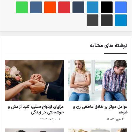
فیس بوک
X
لینکدین
‫تامبلر
‫پین‌ترست
‫رددیت
‫VKontakte
واتس آپ
تلگرام
اشتراک گذاری از طریق ایمیل
چاپ
نوشته های مشابه
عوامل موثر بر طلاق عاطفی زن و
مزایای ازدواج سنتی: کلید آرامش و
شوهر
خوشبختی در زندگی
۲ مهر ۱۴۰۳
۱۱ مرداد ۱۴۰۴