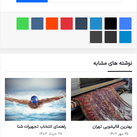
فیس بوک
X
لینکدین
‫تامبلر
‫پین‌ترست
‫رددیت
‫VKontakte
واتس آپ
تلگرام
اشتراک گذاری از طریق ایمیل
چاپ
نوشته های مشابه
بهترین قالیشویی تهران
راهنمای انتخاب تجهیزات شنا
۲۵ مهر ۱۴۰۲
۲۷ خرداد ۱۴۰۳