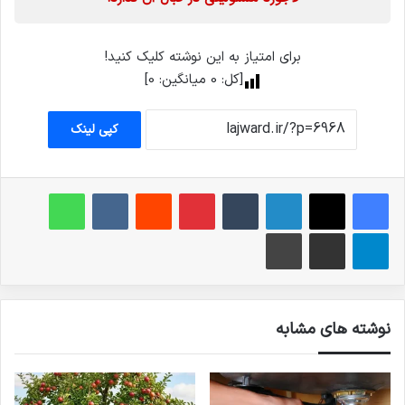
برای امتیاز به این نوشته کلیک کنید!
[کل:
0
میانگین:
0
]
کپی لینک
فیس بوک
X
لینکدین
‫تامبلر
‫پین‌ترست
‫رددیت
‫VKontakte
واتس آپ
تلگرام
اشتراک گذاری از طریق ایمیل
چاپ
نوشته های مشابه