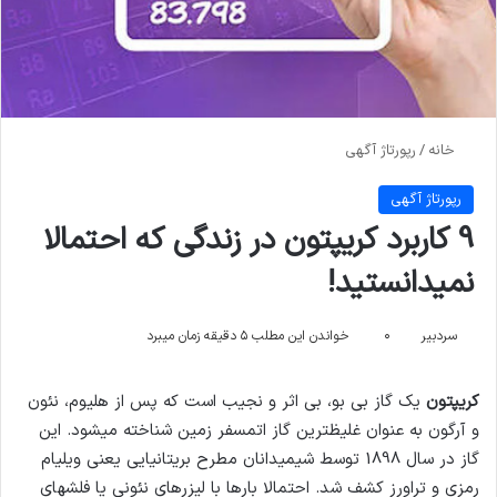
خانه
/
رپورتاژ آگهی
رپورتاژ آگهی
9 کاربرد کریپتون در زندگی که احتمالا
نمیدانستید!
سردبیر
۰
خواندن این مطلب ۵ دقیقه زمان میبرد
کریپتون
یک گاز بی بو، بی اثر و نجیب است که پس از هلیوم، نئون
و آرگون به عنوان غلیظ­ترین گاز اتمسفر زمین شناخته می­شود. این
گاز در سال 1898 توسط شیمیدانان مطرح بریتانیایی یعنی ویلیام
رمزی و تراورز کشف شد. احتمالا بارها با لیزرهای نئونی یا فلش­های