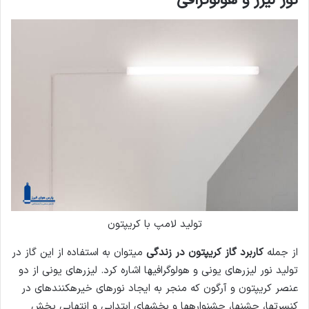
نور لیزر و هولوگرافی
تولید لامپ با کریپتون
از جمله
کاربرد گاز کریپتون در زندگی
می­توان به استفاده از این گاز در
تولید نور لیزرهای یونی و هولوگرافی­ها اشاره کرد. لیزرهای یونی از دو
عنصر کریپتون و آرگون که منجر به ایجاد نورهای خیره­کننده­ای در
کنسرت­ها، جشن­ها، جشنواره­ها و بخش­های ابتدایی و انتهایی پخش