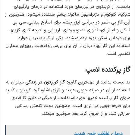
دانست. از کریپتون در لیزرهای مورد استفاده در درمان پارگی­های
شبکیه، گلوکوم و دژنراسیون ماکولا چشم استفاده می­شود. همچنین از
این گاز بی خطر در جراحی لیزر چشم برای اصلاح بینایی، سی تی
اسکن و ام آر آی، فناوری تصویربرداری، ارزیابی و نتیجه گیری گزینه­
های درمانی اسکن بهره برده می­شود. یکی از کاربردی­ترین موارد
استفاده این گاز بهره بردن از آن برای بررسی وضعیت ریه­های بیماران
تنفسی است.
گاز پرکننده لامپ
بد نیست بدانید از مهم­ترین
کاربرد گاز کریپتون در زندگی
می­توان به
استفاده از آن در صرفه جویی هزینه و انرژی اشاره کرد. کریپتون که به
عنوان گاز پرکننده لامپ­ها مورد استفاده قرار می­گیرد، عایق کارآمدی
برای صرفه جویی در انرژی است. همچنین باعث کاهش رسانایی
حرارتی شده و از خروج گرما هم جلوگیری می­کند.
درمان غلظت خون شدید