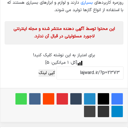
روزمره کاربردهای
بسیاری
دارند و لوازم و ابزارهای بسیاری هستند که
با استفاده از انواع گازها تولید می شوند.
این محتوا توسط آگهی دهنده منتشر شده و مجله اینترنتی
لاجورد مسئولیتی در قبال آن ندارد.
برای امتیاز به این نوشته کلیک کنید!
[کل:
1
میانگین:
5
]
کپی لینک
فیس بوک
X
لینکدین
‫تامبلر
‫پین‌ترست
‫رددیت
‫VKontakte
واتس آپ
تلگرام
اشتراک گذاری از طریق ایمیل
چاپ