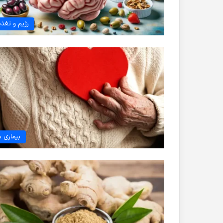
رژیم و تغذی
بیماری ه