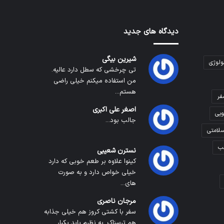
دیدگاه های جدید
شیرین بیگی
ولوژی
تی چرخشی که سطل دارد عالیه.
من استفاده میکنم خیلی راضی
هستم...
فر
اصغر علی اکبری
ویی
جالب بود...
لامتی
ب
نسترن شعیبی
کینوا علاوه بر طعم خوبی که دارد
خیلی خواص دارد و به صورت
های...
مرجان ناصری
سفر با کشتی کروز هم خیلی جذابه
هم ترسناک. به نظرم باید یکبار...