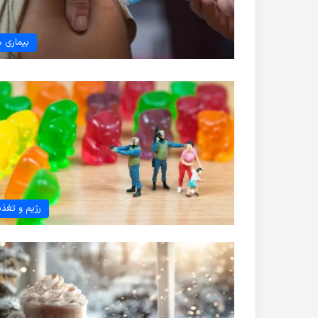
بیماری ه
رژیم و تغذی