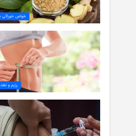
خواص خوراکی ه
رژیم و تغذی