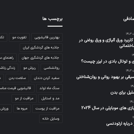
ادفی
برچسب ها
بهترین قالیشویی
تقویت مو
تکن
کاربرد ورق آلیاژی و ورق روغنی در
اختمانی
جاذبه های گردشگری ایران
جاذبه های گردشگری جهان
راهنمای س
 و توتال بادی در لیزر چیست؟
روانشناسی
ریزش مو
زندگی زناش
سیقی بر بهبود روانی و روان‌شناختی
سفید کردن دندان
سلامت بدن
س
سنگ ماه تولد
قالیشویی قیمت مناس
یل برای بدن
مد و استایل
مراقبت از مو
زی های موبایلی در سال 2024
مراقبت از پوست
میوه ها
ورزش
وسایل خانه
درباره ارتودنسی