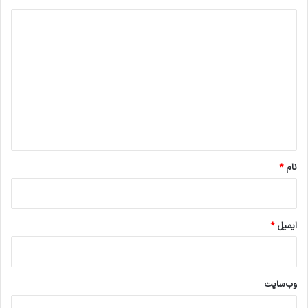
د
ی
د
گ
ا
ه
*
نام
*
ایمیل
*
وب‌سایت