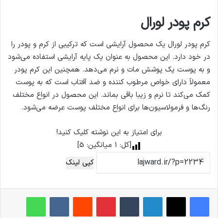
کرم پودر لورال
کرم پودر لورال یک محصول آرایشی است که ترکیبی از کرم و پودر را
در خود دارد. این محصول به عنوان یک پایه آرایشی استفاده می‌شود
و به پوست یک پوشش مات و نرم می‌دهد. همچنین این کرم پودر
معمولاً دارای خواص مرطوب کننده و ضد آفتاب است که به پوست
کمک می‌کند تا نرم و زیبا باقی بماند. این محصول در انواع مختلف
رنگ‌ها و فرمولاسیون‌ها برای انواع مختلف پوست عرضه می‌شود.
برای امتیاز به این نوشته کلیک کنید!
[کل:
1
میانگین:
5
]
کپی لینک
فیس بوک
X
لینکدین
‫تامبلر
‫پین‌ترست
‫رددیت
‫VKontakte
واتس آپ