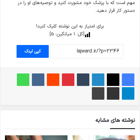
مهم است که با پزشک خود مشورت کنید و توصیه‌های او را در
دستور کار قرار دهید.
برای امتیاز به این نوشته کلیک کنید!
[کل:
1
میانگین:
5
]
کپی لینک
فیس بوک
X
لینکدین
‫تامبلر
‫پین‌ترست
‫رددیت
‫VKontakte
واتس آپ
تلگرام
اشتراک گذاری از طریق ایمیل
چاپ
نوشته های مشابه