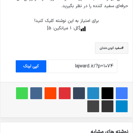
حرفه‌ای سفید کننده را در نظر بگیرید.
برای امتیاز به این نوشته کلیک کنید!
[کل:
1
میانگین:
5
]
سفید کردن دندان
کپی لینک
فیس بوک
X
لینکدین
‫تامبلر
‫پین‌ترست
‫رددیت
‫VKontakte
واتس آپ
تلگرام
اشتراک گذاری از طریق ایمیل
چاپ
نوشته های مشابه