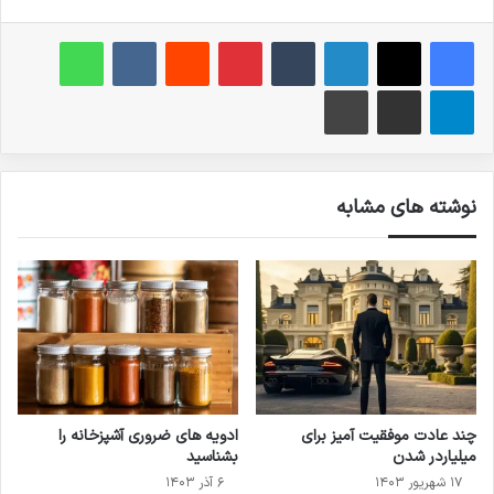
فیس بوک
X
لینکدین
‫تامبلر
‫پین‌ترست
‫رددیت
‫VKontakte
واتس آپ
تلگرام
اشتراک گذاری از طریق ایمیل
چاپ
نوشته های مشابه
چند عادت موفقیت ‌آمیز برای
ادویه های ضروری آشپزخانه را
میلیاردر شدن
بشناسید
۱۷ شهریور ۱۴۰۳
۶ آذر ۱۴۰۳