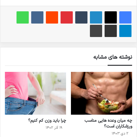
فیس بوک
X
لینکدین
‫تامبلر
‫پین‌ترست
‫رددیت
‫VKontakte
واتس آپ
تلگرام
اشتراک گذاری از طریق ایمیل
چاپ
نوشته های مشابه
چه میان‌ وعده‌ هایی مناسب
چرا باید وزن کم کنیم؟
ورزشکاران است؟
۱۹ آذر ۱۴۰۲
۲ دی ۱۴۰۳