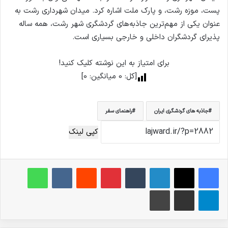
پست، موزه رشت، و پارک ملت اشاره کرد. میدان شهرداری رشت به
عنوان یکی از مهم‌ترین جاذبه‌های گردشگری شهر رشت، همه ساله
پذیرای گردشگران داخلی و خارجی بسیاری است.
برای امتیاز به این نوشته کلیک کنید!
[کل:
0
میانگین:
0
]
جاذبه های گردشگری ایران
راهنمای سفر
کپی لینک
فیس بوک
X
لینکدین
‫تامبلر
‫پین‌ترست
‫رددیت
‫VKontakte
واتس آپ
تلگرام
اشتراک گذاری از طریق ایمیل
چاپ